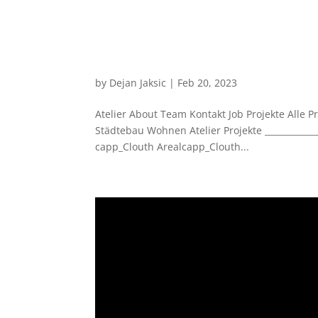
by
Dejan Jaksic
|
Feb 20, 2023
Atelier About Team Kontakt Job Projekte Alle P
Städtebau Wohnen Atelier Projekte _____________
capp_Clouth Arealcapp_Clouth...