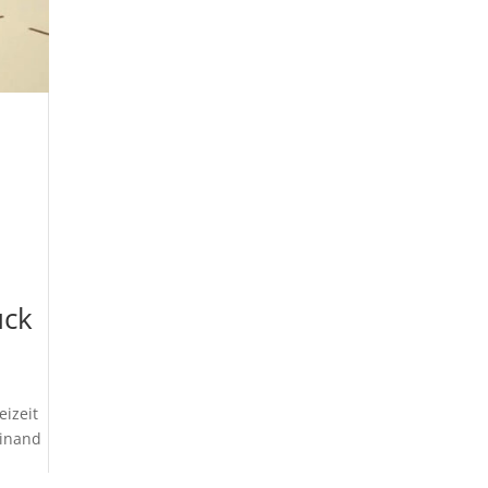
uck
eizeit
dinand