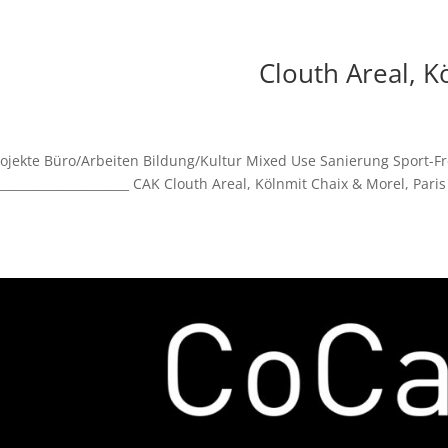
Clouth Areal, K
rojekte Büro/Arbeiten Bildung/Kultur Mixed Use Sanierung Sport-Fr
_____________________ CAK Clouth Areal, Kölnmit Chaix & Morel, Paris