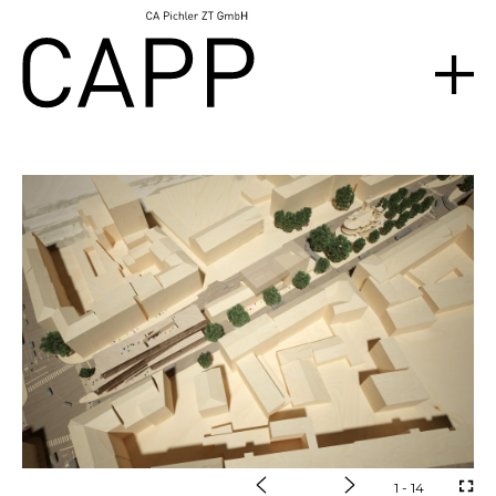
1
- 14