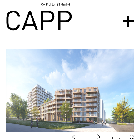
1
- 15