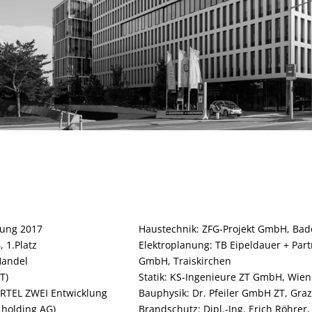
llung 2017
Haustechnik: ZFG-Projekt GmbH, Ba
 1.Platz
Elektroplanung: TB Eipeldauer + Par
Handel
GmbH, Traiskirchen
T)
Statik: KS-Ingenieure ZT GmbH, Wien
ERTEL ZWEI Entwicklung
Bauphysik: Dr. Pfeiler GmbH ZT, Gra
holding AG)
Brandschutz: Dipl.-Ing. Erich Röhrer