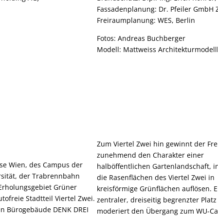
Fassadenplanung: Dr. Pfeiler GmbH 
Freiraumplanung: WES, Berlin
Fotos: Andreas Buchberger
Modell:
Mattweiss Architekturmodel
Zum Viertel Zwei hin gewinnt der Fr
zunehmend den Charakter einer
sse Wien, des Campus der
halböffentlichen Gartenlandschaft, i
rsität, der Trabrennbahn
die Rasenflächen des Viertel Zwei in
Erholungsgebiet Grüner
kreisförmige Grünflächen auflösen. E
utofreie Stadtteil Viertel Zwei.
zentraler, dreiseitig begrenzter Platz
en Bürogebäude DENK DREI
moderiert den Übergang zum WU-C