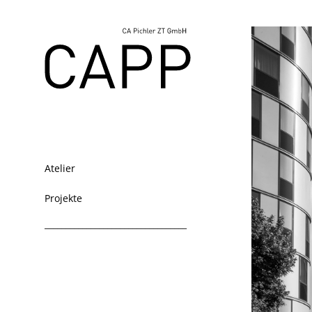
Atelier
Projekte
__________________________________