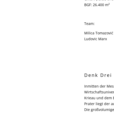
BGF: 26.400 m²
Team:
Milica Tomazović
Ludovic Marx
Denk Drei
Inmitten der Me
Wirtschaftsunive
Krieau und dem 
Prater liegt der a
Die großvolumig