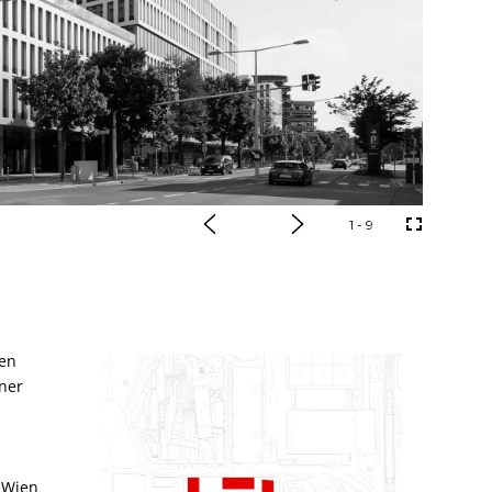
1
- 9
den
tner
z
, Wien