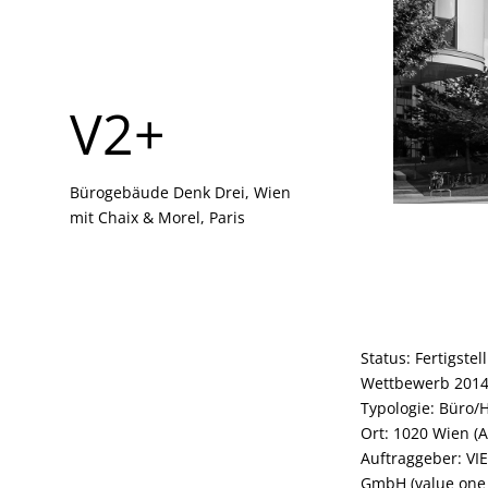
V2+
V2+
Bürogebäude Denk Drei, Wien
Bürogebäude Denk Drei, Wien
mit Chaix & Morel, Paris
mit Chaix & Morel, Paris
Status: Fertigste
Wettbewerb 2014,
Typologie: Büro/
Ort: 1020 Wien (A
Auftraggeber: VI
GmbH (value one 