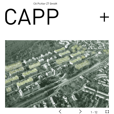
1
- 12