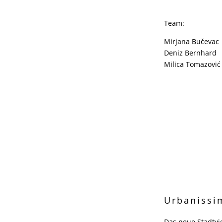
Team:
Mirjana Bučevac
Deniz Bernhard
Milica Tomazović
Urbanissi
Das neue Stadtvi