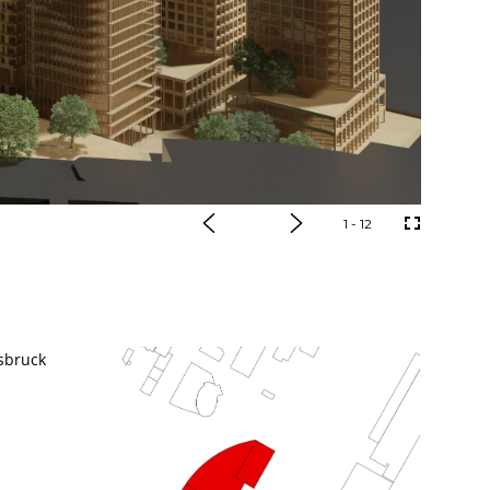
1
- 12
nsbruck