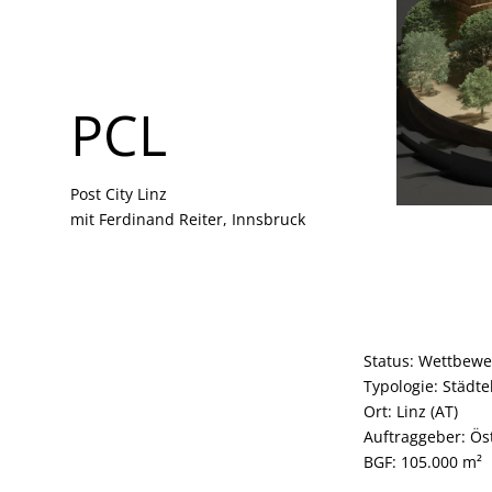
PCL
PCL
Post City Linz
Post City Linz
mit Ferdinand Reiter, Innsbruck
mit Ferdinand Reiter, Innsbruck
Status: Wettbewe
Typologie: Städt
Ort: Linz (AT)
Auftraggeber: Ös
BGF: 105.000 m²