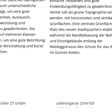
einfache Teilbarkeit und gute
urch unterschiedliche
Entwicklungsfähigkeit zu gewährleis
ägt, um eine gute
Viertel soll als grüne Topographie v
enheit, Austausch,
werden, mit horizontalen und vertik
wechslung und
Grünflächen. Eine zentrale Grünfläch
 zu gewährleisten. Die
Platz des neuen Stadtquartiers etabl
 auf mehreren Ebenen
während die Randbebauung der Bah
n, um eine gute Belichtung,
und Einzelgebäude entlang der
ge Verschattung und kurze
Waldeggstrasse den Schutz für das
chen.
im Grünen bieten.
ichler ZT GmbH
Lederergasse 23/9/103
1080 Wien, Österreich