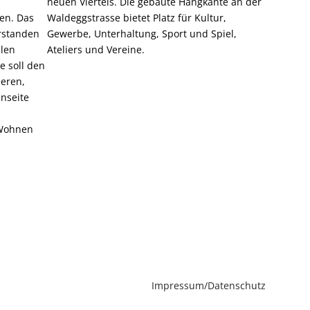
neuen Viertels. Die gebaute Hangkante an der
ten. Das
Waldeggstrasse bietet Platz für Kultur,
erstanden
Gewerbe, Unterhaltung, Sport und Spiel,
alen
Ateliers und Vereine.
e soll den
ieren,
nseite
 Wohnen
Impressum/Datenschutz