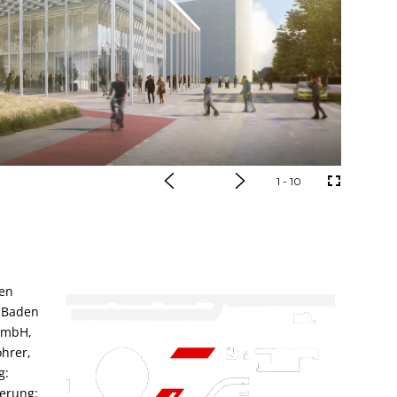
1
- 10
den
, Baden
 GmbH,
öhrer,
g:
ierung: