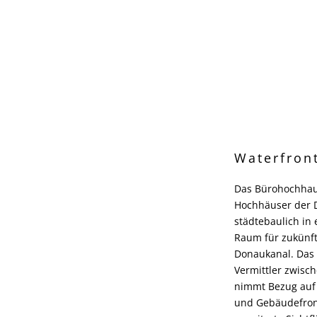
Waterfron
Das Bürohochhau
Hochhäuser der 
städtebaulich in
Raum für zukünf
Donaukanal. Das 
Vermittler zwisc
nimmt Bezug auf
und Gebäudefront