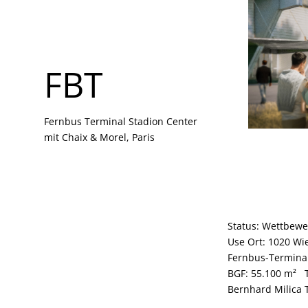
FBT
FBT
Fernbus Terminal Stadion Center
Fernbus Terminal Stadion Center
mit Chaix & Morel, Paris
mit Chaix & Morel, Paris
Status: Wettbewe
Use Ort: 1020 Wi
Fernbus-Termina
BGF: 55.100 m² 
Bernhard Milica 