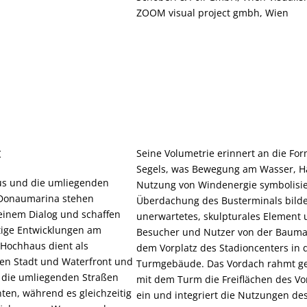
ZOOM visual project gmbh, Wien
t
Seine Volumetrie erinnert an die For
Segels, was Bewegung am Wasser, H
s und die umliegenden
Nutzung von Windenergie symbolisie
Donaumarina stehen
Überdachung des Busterminals bilde
 einem Dialog und schaffen
unerwartetes, skulpturales Element 
tige Entwicklungen am
Besucher und Nutzer von der Baumal
Hochhaus dient als
dem Vorplatz des Stadioncenters in 
hen Stadt und Waterfront und
Turmgebäude. Das Vordach rahmt 
 die umliegenden Straßen
mit dem Turm die Freiflächen des Vo
en, während es gleichzeitig
ein und integriert die Nutzungen de