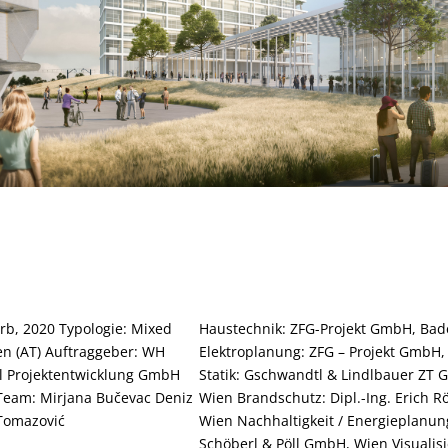
rb, 2020 Typologie: Mixed
Haustechnik: ZFG-Projekt GmbH, Ba
en (AT) Auftraggeber: WH
Elektroplanung: ZFG – Projekt GmbH
l Projektentwicklung GmbH
Statik: Gschwandtl & Lindlbauer ZT
Team: Mirjana Bučevac Deniz
Wien Brandschutz: Dipl.-Ing. Erich R
Tomazović
Wien Nachhaltigkeit / Energieplanun
Schöberl & Pöll GmbH, Wien Visualis