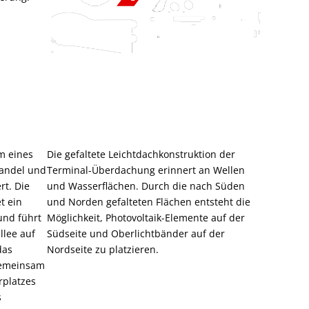
m eines
Die gefaltete Leichtdachkonstruktion der
andel und
Terminal-Überdachung erinnert an Wellen
rt. Die
und Wasserflächen. Durch die nach Süden
t ein
und Norden gefalteten Flächen entsteht die
und führt
Möglichkeit, Photovoltaik-Elemente auf der
lee auf
Südseite und Oberlichtbänder auf der
das
Nordseite zu platzieren.
gemeinsam
rplatzes
s