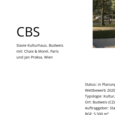
CBS
CBS
Slavie Kulturhaus, Budweis
Slavie Kulturhaus, Budweis
mit: Chaix & Morel, Paris
mit: Chaix & Morel, Paris
und Jan Proksa, Wien
und Jan Proksa, Wien
Status: in Planun
Wettbewerb 2020,
Typologie: Kultu
Ort: Budweis (CZ)
Auftraggeber: St
BGF: 5.500 m²