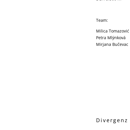
Team:
Milica Tomazović
Petra Mlýnková
Mirjana Bučevac
Divergenz