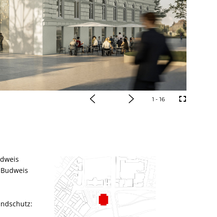
1
- 16
udweis
, Budweis
andschutz: