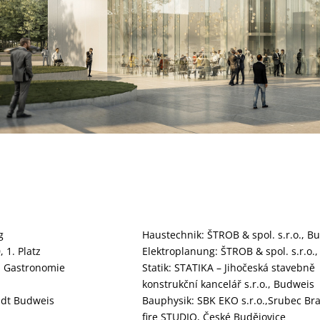
g
Haustechnik: ŠTROB & spol. s.r.o., B
 1. Platz
Elektroplanung: ŠTROB & spol. s.r.o.
r, Gastronomie
Statik: STATIKA – Jihočeská stavebně
konstrukční kancelář s.r.o., Budweis
adt Budweis
Bauphysik: SBK EKO s.r.o.,Srubec Br
fire STUDIO, České Budějovice