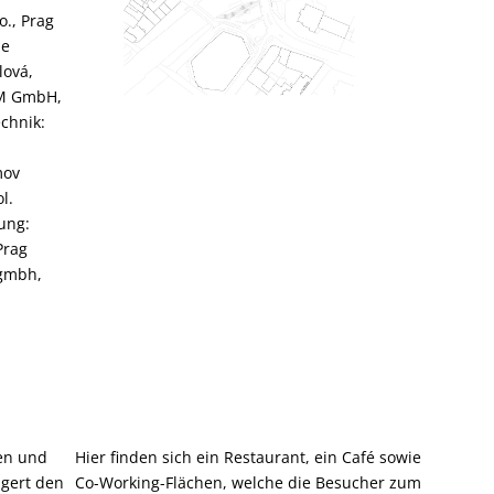
o., Prag
pe
lová,
BM GmbH,
chnik:
mov
l.
rung:
Prag
 gmbh,
nen und
Hier finden sich ein Restaurant, ein Café sowie
ngert den
Co-Working-Flächen, welche die Besucher zum