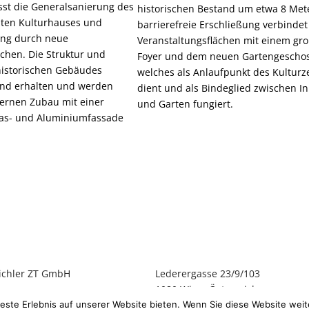
sst die Generalsanierung des
historischen Bestand um etwa 8 Mete
ten Kulturhauses und
barrierefreie Erschließung verbindet
ung durch neue
Veranstaltungsflächen mit einem gr
ächen. Die Struktur und
Foyer und dem neuen Gartengeschos
 historischen Gebäudes
welches als Anlaufpunkt des Kultur
end erhalten und werden
dient und als Bindeglied zwischen 
ernen Zubau mit einer
und Garten fungiert.
las- und Aluminiumfassade
ichler ZT GmbH
Lederergasse 23/9/103
1080 Wien, Österreich
T +43 1 9974 217
este Erlebnis auf unserer Website bieten. Wenn Sie diese Website weite