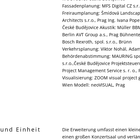
Fassadenplanung: MFS Digital CZ s.r.
Freiraumplanung: Šmídová Landsca
Architects s.r.o., Prag Ing. Ivana Pope
České Budějovice Akustik: Müller B
Berlin AVT Group a.s., Prag Bühnente
Bosch Rexroth, spol. s.r.o., Brünn
Verkehrsplanung: Viktor Nohál, Ada
Behördenabstimmung: MAURING spo
s.r.o.,České Budějovice Projektsteue
Project Management Service s. r. o., 
Visualisierung: ZOOM visual project
Wien Modell: neoVISUAL, Prag
 und Einheit
Die Erweiterung umfasst einen klei
einen großen Konzertsaal und verlä